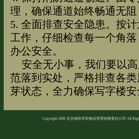
理，确保通道始终畅通无阻
5. 全面排查安全隐患。按
工作，仔细检查每一个角落
办公安全。
安全无小事，我们要以高
范落到实处，严格排查各类
芽状态，全力确保写字楼安
Copyright 2008 北京锦胜华安物业管理有限责任公司 All Rights 