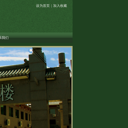
设为首页
|
加入收藏
系我们