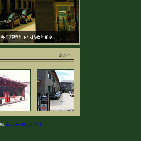
的办公环境和专业精致的服务。
更多>>
861
京ICP备14011125号-1