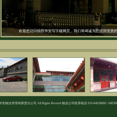
欢迎您访问锦胜华安写字楼网页，我们将竭诚为您提供优质
胜华安物业管理有限责任公司 All Rights Revered 物业公司联系电话 010-64036860 / 64036