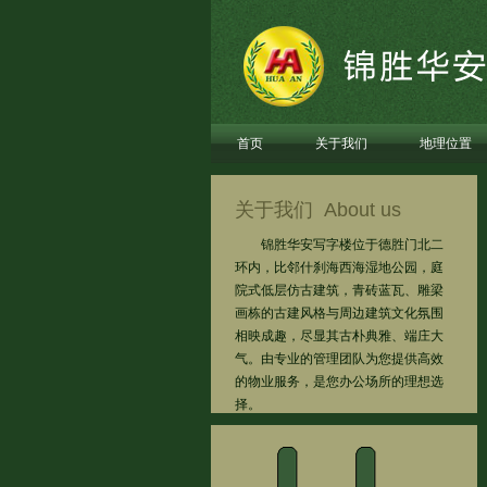
首页
关于我们
地理位置
关于我们
About us
锦胜华安写字楼位于德胜门北二
环内，比邻什刹海西海湿地公园，庭
院式低层仿古建筑，青砖蓝瓦、雕梁
画栋的古建风格与周边建筑文化氛围
相映成趣，尽显其古朴典雅、端庄大
气。由专业的管理团队为您提供高效
的物业服务，是您办公场所的理想选
择。